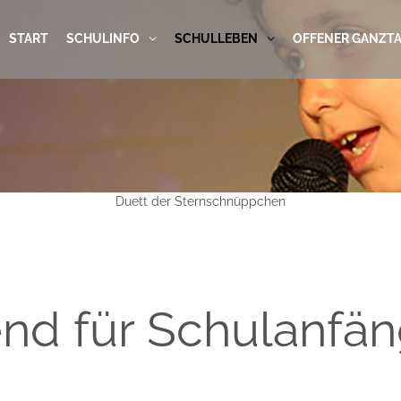
START
SCHULINFO
SCHULLEBEN
OFFENER GANZT
Duett der Sternschnüppchen
end für Schulanfä