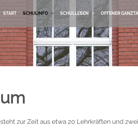
START
SCHULINFO
SCHULLEBEN
OFFENER GANZT
ium
teht zur Zeit aus etwa 20 Lehrkräften und zw